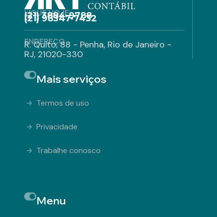
LIGUE HOJE
(21) 3884-9788
(21) 98347-7432
ENDEREÇO
R. Quito, 88 - Penha, Rio de Janeiro -
RJ, 21020-330
Mais serviços
Termos de uso
Privacidade
Trabalhe conosco
Menu